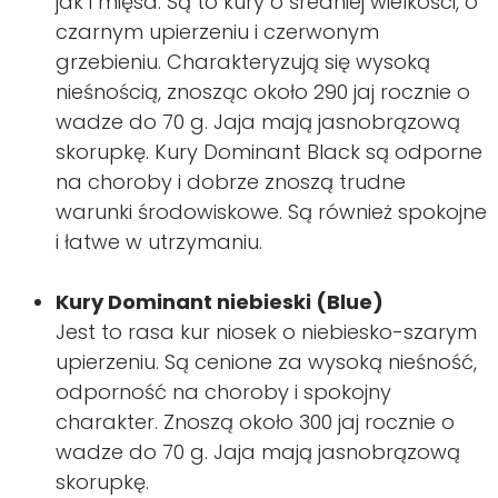
jak i mięsa. Są to kury o średniej wielkości, o
czarnym upierzeniu i czerwonym
grzebieniu. Charakteryzują się wysoką
nieśnością, znosząc około 290 jaj rocznie o
wadze do 70 g. Jaja mają jasnobrązową
skorupkę. Kury Dominant Black są odporne
na choroby i dobrze znoszą trudne
warunki środowiskowe. Są również spokojne
i łatwe w utrzymaniu.
Kury Dominant niebieski (Blue)
Jest to rasa kur niosek o niebiesko-szarym
upierzeniu. Są cenione za wysoką nieśność,
odporność na choroby i spokojny
charakter. Znoszą około 300 jaj rocznie o
wadze do 70 g. Jaja mają jasnobrązową
skorupkę.